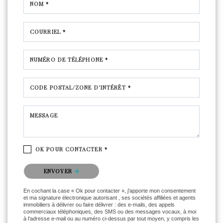
NOM *
COURRIEL *
NUMÉRO DE TÉLÉPHONE *
CODE POSTAL/ZONE D'INTÉRÊT *
MESSAGE
OK POUR CONTACTER *
Veuillez confirmer que vous n'êtes pas un robot.
ENVOYER
En cochant la case « Ok pour contacter », j'apporte mon consentement
et ma signature électronique autorisant , ses sociétés affiliées et agents
immobiliers à délivrer ou faire délivrer : des e-mails, des appels
commerciaux téléphoniques, des SMS ou des messages vocaux, à moi
à l'adresse e-mail ou au numéro ci-dessus par tout moyen, y compris les