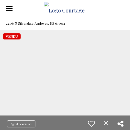
2406 N Silverdale Andover, KS 67002
VENDU
Agent de contact